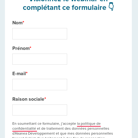
complétant ce formulaire 👇
Nom
*
Prénom
*
E-mail
*
Raison sociale
*
En soumettant ce formulaire, j’accepte
la politique de
confidentialité
et de traitement des données personnelles
d'Akanea Développement et que mes données personnelles