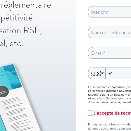
 réglementaire
étitivité :
isation RSE,
l, etc.
🇺🇸
En soumettant ce formulaire, j’
personnelles d'Akanea Dévelop
fassent l’objet d’un traitement
Akanea Agro Sotfware et notammen
documentation marketing, newsle
J'accepte de rec
En cliquant sur « Envoyer » ci-de
données personnelles soumises 