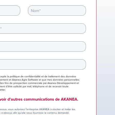
accepte
la politique de confidentialité
et de traitement des données
pement et Akanea Agro Software et que mes données personnelles
 à des fins de prospection commerciale par Akanea Développement et
t d’être sollicité par mail, téléphone et de recevoir toute
tter.
evoir d'autres communications de AKANEA.
ssous, vous autorisez l’entreprise AKANEA à stocker et traiter les
ci-dessus afin qu’elle vous fournisse le contenu demandé.