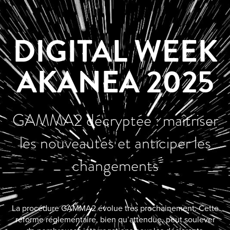
DIGITAL WEEK
AKANEA 2025
GAMMA2 décryptée : maîtriser
les nouveautés et anticiper les
changements
La procédure GAMMA2 évolue très prochainement. Cette
réforme réglementaire, bien qu’attendue, peut soulever