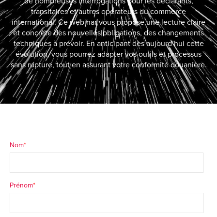
de nombreuses interrogations pour les déclarants,
transitaires et autres opérateurs du commerce
international. Ce webinar vous propose une lecture claire
et concrète des nouvelles obligations, des changements
techniques à prévoir. En anticipant dès aujourd’hui cette
évolution, vous pourrez adapter vos outils et processus
sans rupture, tout en assurant votre conformité douanière.
Nom
*
Prénom
*