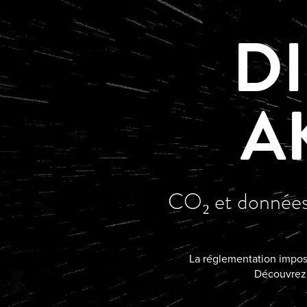
D
A
CO₂ et données 
La réglementation impose
Découvrez 