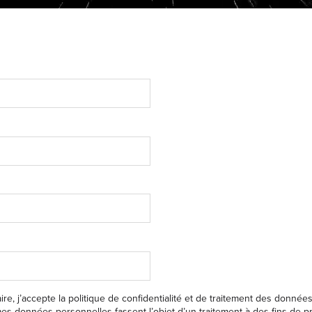
ire, j’accepte
la politique de confidentialité
et de traitement des donnée
s données personnelles fassent l’objet d’un traitement à des fins de 